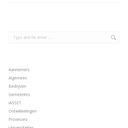
Search
Search:
Bekijk alle artikelen van deze categorieën
Aannemers
Algemeen
Bedrijven
Gemeentes
iASSET
Ontwikkelingen
Provincies
Universiteiten