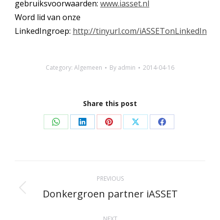
gebruiksvoorwaarden:
www.iasset.nl
Word lid van onze
LinkedIngroep:
http://tinyurl.com/iASSETonLinkedIn
Category:
Algemeen
By
admin
2014-04-16
Share this post
Share
Share
Share
Share
Share
on
on
on
on
on
WhatsApp
LinkedIn
Pinterest
X
Facebook
Post
PREVIOUS
navigation
Donkergroen partner iASSET
Previous
post:
NEXT