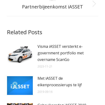
Partnerbijeenkomst iASSET
Next
post:
Related Posts
Visma iASSET versterkt e-
government portfolio met
overname ScanGo
2023-11-21
Met iASSET de
eikenprocessierups te lijf
2019-09-16