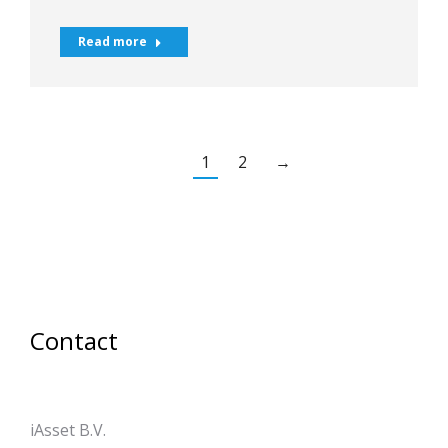
Read more
1
2
→
Contact
iAsset B.V.