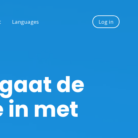
t
Languages
Log in
 gaat de
 in met