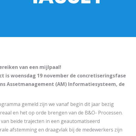
ereiken van een mijlpaal!
ct is woensdag 19 november de concretiseringsfase
ons Assetmanagement (AM) Informatiesysteem, de
ogramma gemeld zijn we vanaf begin dit jaar bezig
reaal en het op orde brengen van de B&O- Processen.
 van beide trajecten in een geautomatiseerd
ale afstemming en draagvlak bij de medewerkers zijn