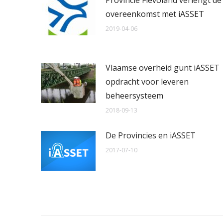
Provincie Flevoland verlengt de
overeenkomst met iASSET
2019-04-06
Vlaamse overheid gunt iASSET
opdracht voor leveren
beheersysteem
2018-09-13
De Provincies en iASSET
2017-07-10