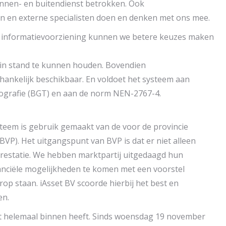
e binnen- en buitendienst betrokken. Ook
n en externe specialisten doen en denken met ons mee.
 informatievoorziening kunnen we betere keuzes maken
k in stand te kunnen houden. Bovendien
afhankelijk beschikbaar. En voldoet het systeem aan
pografie (BGT) en aan de norm NEN-2767-4.
eem is gebruik gemaakt van de voor de provincie
P). Het uitgangspunt van BVP is dat er niet alleen
prestatie. We hebben marktpartij uitgedaagd hun
nanciële mogelijkheden te komen met een voorstel
rop staan. iAsset BV scoorde hierbij het best en
en.
ht helemaal binnen heeft. Sinds woensdag 19 november