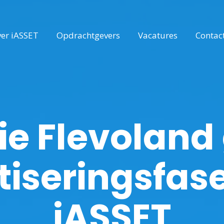
er iASSET
Opdrachtgevers
Vacatures
Contac
ie Flevoland
tiseringsfase
iASSET