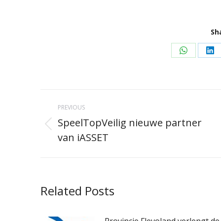
Sh
Share
Sh
on
on
WhatsAp
Li
Post
PREVIOUS
navigation
SpeelTopVeilig nieuwe partner
Previous
van iASSET
post:
Related Posts