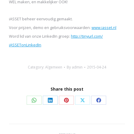
WEL maken, en makkelijker OOK!
iASSET beheer eenvoudig gemaakt.
Voor prijzen, demo en gebruiksvoorwaarden:
www.
iasset.nl
Word lid van onze LinkedIn groep:
http://tinyurl.com/
iASSETonLinkedIn
Category:
Algemeen
By
admin
2015-04-24
Share this post
Share
Share
Share
Share
Share
on
on
on
on
on
WhatsApp
LinkedIn
Pinterest
X
Facebook
Post