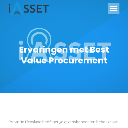
Ervaringen met Best
Value Procurement
Provincie Flevoland heeft het gegevensbeheer ten behoeve van