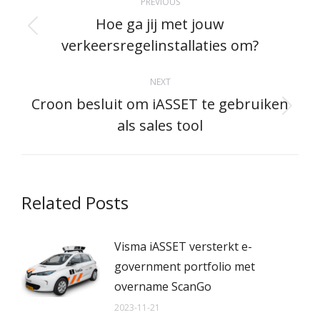
PREVIOUS
navigation
Hoe ga jij met jouw
Previous
verkeersregelinstallaties om?
post:
NEXT
Croon besluit om iASSET te gebruiken
Next
als sales tool
post:
Related Posts
Visma iASSET versterkt e-
government portfolio met
overname ScanGo
2023-11-21