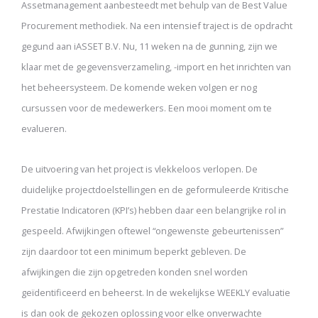
Assetmanagement aanbesteedt met behulp van de Best Value
Procurement methodiek. Na een intensief traject is de opdracht
gegund aan iASSET B.V. Nu, 11 weken na de gunning, zijn we
klaar met de gegevensverzameling, -import en het inrichten van
het beheersysteem. De komende weken volgen er nog
cursussen voor de medewerkers. Een mooi moment om te
evalueren.
De uitvoering van het project is vlekkeloos verlopen. De
duidelijke projectdoelstellingen en de geformuleerde Kritische
Prestatie Indicatoren (KPI’s) hebben daar een belangrijke rol in
gespeeld. Afwijkingen oftewel “ongewenste gebeurtenissen”
zijn daardoor tot een minimum beperkt gebleven. De
afwijkingen die zijn opgetreden konden snel worden
geïdentificeerd en beheerst. In de wekelijkse WEEKLY evaluatie
is dan ook de gekozen oplossing voor elke onverwachte