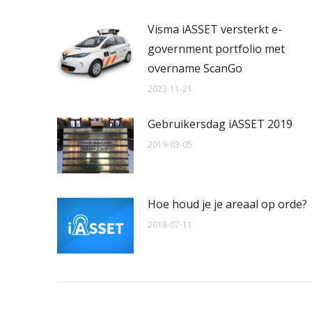
Visma iASSET versterkt e-
government portfolio met
overname ScanGo
2023-11-21
Gebruikersdag iASSET 2019
2019-03-05
Hoe houd je je areaal op orde?
2018-07-11