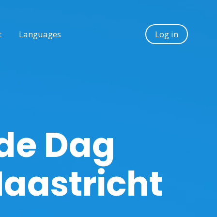
t
Languages
Log in
 de Dag
aastricht