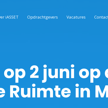
er iASSET
Opdrachtgevers
Vacatures
Contac
 op 2 juni op
 Ruimte in M