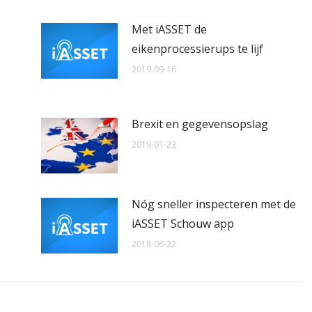
Met iASSET de
eikenprocessierups te lijf
2019-09-16
Brexit en gegevensopslag
2019-01-23
Nóg sneller inspecteren met de
iASSET Schouw app
2018-06-22