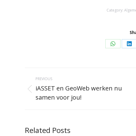
Category:
Algem
Sh
Share
Sh
on
on
WhatsAp
Li
Post
PREVIOUS
navigation
iASSET en GeoWeb werken nu
Previous
samen voor jou!
post:
Related Posts