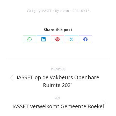
Category:
iASSET
By
admin
2021-09-18
Share this post
Share
Share
Share
Share
Share
on
on
on
on
on
WhatsApp
LinkedIn
Pinterest
X
Facebook
Post
PREVIOUS
navigation
iASSET op de Vakbeurs Openbare
Previous
Ruimte 2021
post:
NEXT
iASSET verwelkomt Gemeente Boekel
Next
post: