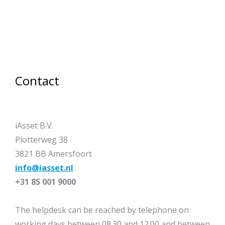
Contact
iAsset B.V.
Plotterweg 38
3821 BB Amersfoort
info@iasset.nl
+31 85 001 9000
The helpdesk can be reached by telephone on
working days between 08.30 and 12.00 and between