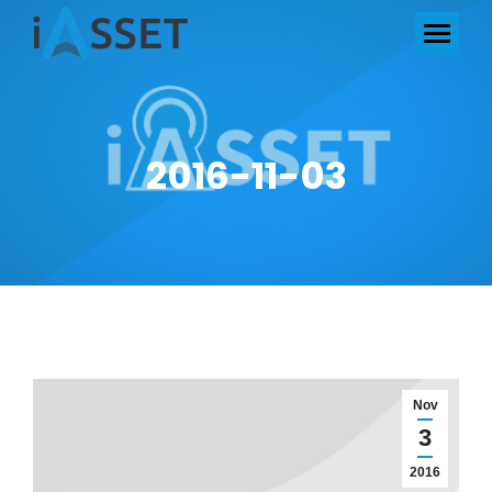
2016-11-03
Nov
3
2016