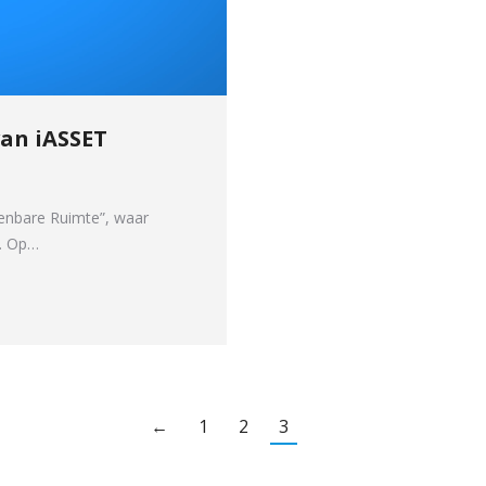
van iASSET
enbare Ruimte”, waar
s. Op…
←
1
2
3