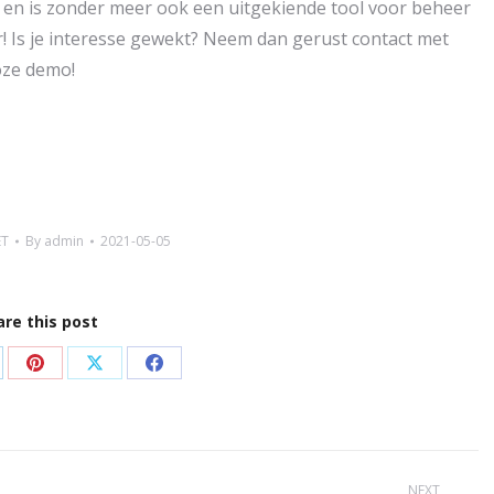
en en is zonder meer ook een uitgekiende tool voor beheer
! Is je interesse gewekt? Neem dan gerust contact met
oze demo!
ET
By
admin
2021-05-05
are this post
are
Share
Share
Share
on
on
on
p
nkedIn
Pinterest
X
Facebook
NEXT