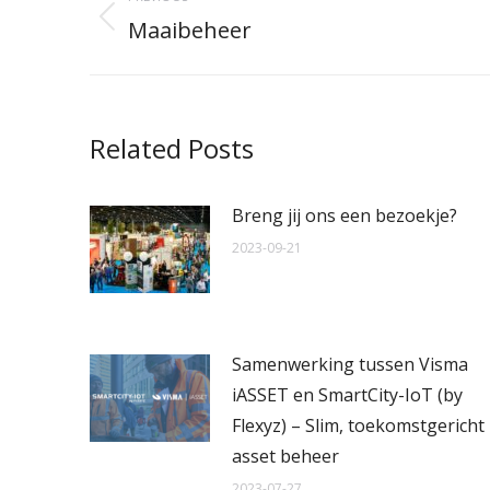
navigation
Maaibeheer
Previous
post:
Related Posts
Breng jij ons een bezoekje?
2023-09-21
Samenwerking tussen Visma
iASSET en SmartCity-IoT (by
Flexyz) – Slim, toekomstgericht
asset beheer
2023-07-27