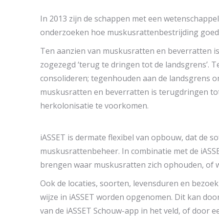
In 2013 zijn de schappen met een wetenschappel
onderzoeken hoe muskusrattenbestrijding goedkop
Ten aanzien van muskusratten en beverratten is
zogezegd ‘terug te dringen tot de landsgrens’. T
consolideren; tegenhouden aan de landsgrens om
muskusratten en beverratten is terugdringen tot
herkolonisatie te voorkomen.
iASSET is dermate flexibel van opbouw, dat de 
muskusrattenbeheer. In combinatie met de iASSE
brengen waar muskusratten zich ophouden, of w
Ook de locaties, soorten, levensduren en bez
wijze in iASSET worden opgenomen. Dit kan door
van de iASSET Schouw-app in het veld, of door e