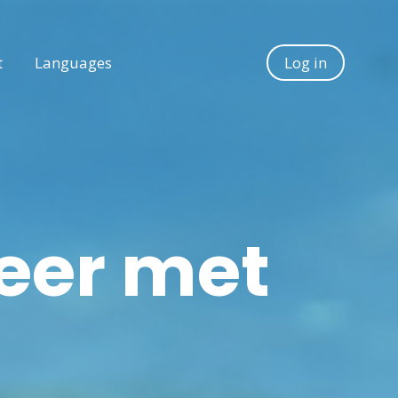
t
Languages
Log in
eer met