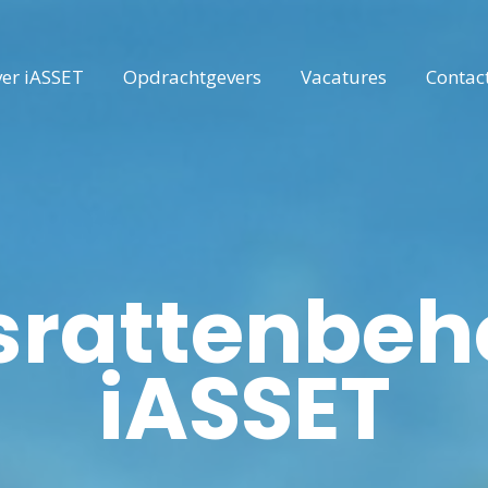
er iASSET
Opdrachtgevers
Vacatures
Contac
rattenbeh
iASSET