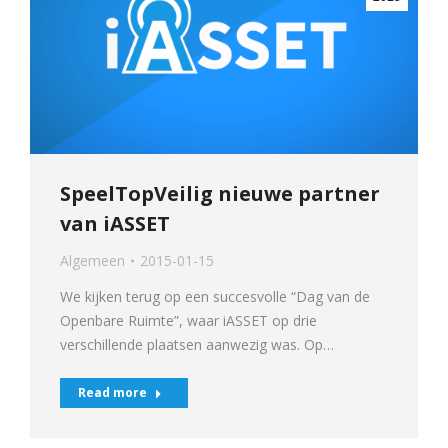
SpeelTopVeilig nieuwe partner
van iASSET
Algemeen
2015-01-15
We kijken terug op een succesvolle “Dag van de
Openbare Ruimte”, waar iASSET op drie
verschillende plaatsen aanwezig was. Op…
Read more