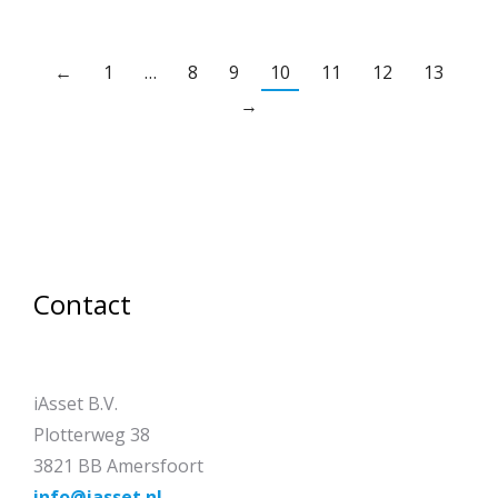
←
1
…
8
9
10
11
12
13
→
Contact
iAsset B.V.
Plotterweg 38
3821 BB Amersfoort
info@iasset.nl