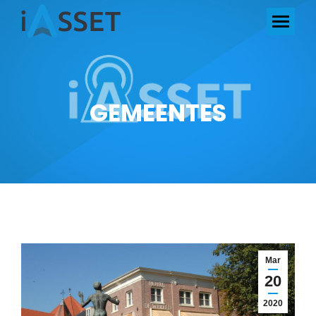
GEMEENTES
Mar
20
2020