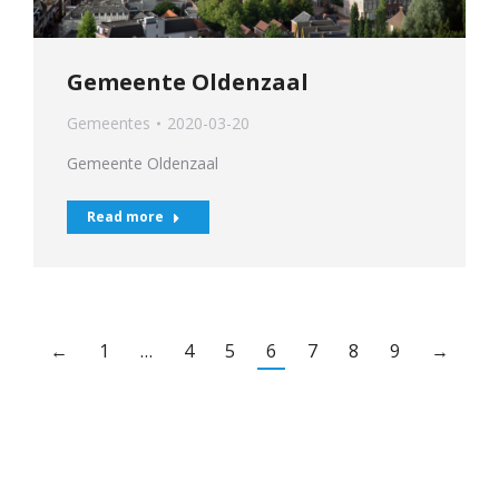
Gemeente Oldenzaal
Gemeentes
2020-03-20
Gemeente Oldenzaal
Read more
←
1
…
4
5
6
7
8
9
→