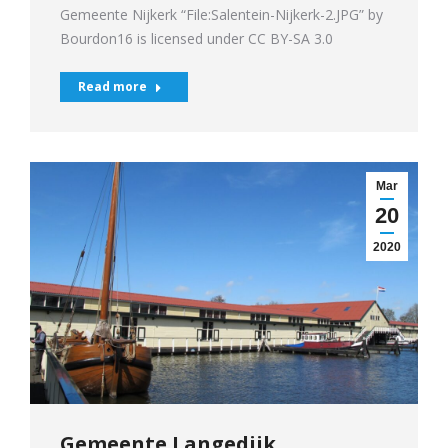
Gemeente Nijkerk “File:Salentein-Nijkerk-2.JPG” by
Bourdon16 is licensed under CC BY-SA 3.0
Read more
Mar
20
2020
Gemeente Langedijk