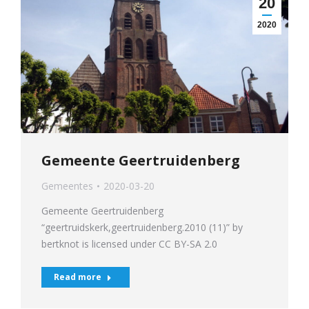
20
2020
Gemeente Geertruidenberg
Gemeentes
2020-03-20
Gemeente Geertruidenberg
“geertruidskerk,geertruidenberg.2010 (11)” by
bertknot is licensed under CC BY-SA 2.0
Read more