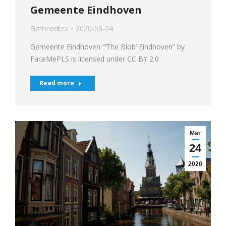
Gemeente Eindhoven
Gemeentes
2020-03-24
Gemeente Eindhoven “‘The Blob’ Eindhoven” by
FaceMePLS is licensed under CC BY 2.0
Read more
Mar
24
2020