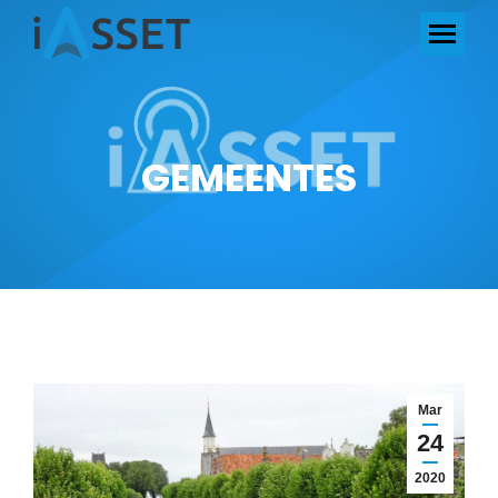
GEMEENTES
Mar
24
2020