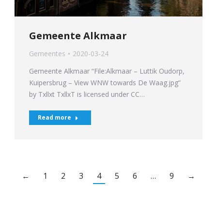
Gemeente Alkmaar
Gemeentes
2020-03-24
Gemeente Alkmaar “File:Alkmaar – Luttik Oudorp,
Kuipersbrug – View WNW towards De Waag.jpg”
by Txllxt TxllxT is licensed under CC…
Read more
←
1
2
3
4
5
6
…
9
→