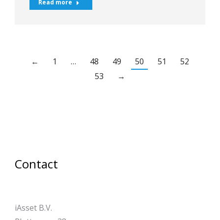
Read more
←
1
…
48
49
50
51
52
53
→
Contact
iAsset B.V.