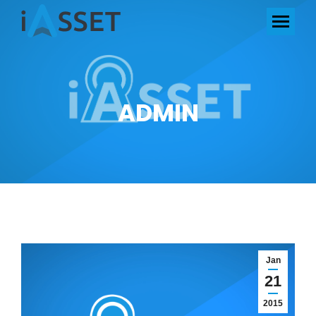
ADMIN
Jan
21
2015