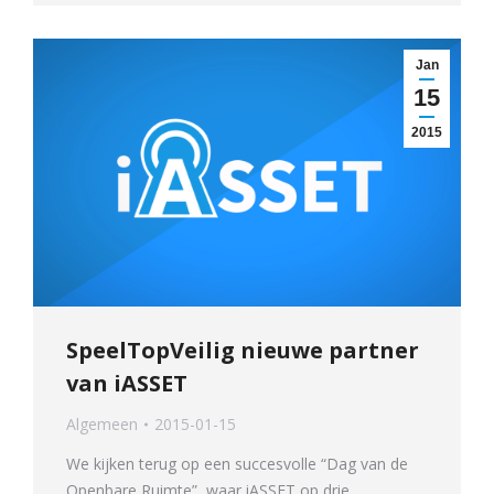
Jan
15
2015
SpeelTopVeilig nieuwe partner
van iASSET
Algemeen
2015-01-15
We kijken terug op een succesvolle “Dag van de
Openbare Ruimte”, waar iASSET op drie